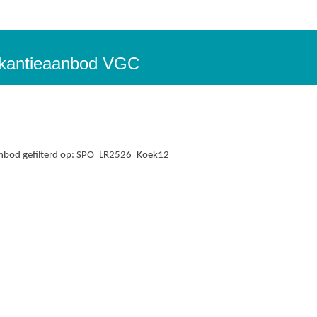
vakantieaanbod VGC
nbod gefilterd op: SPO_LR2526_Koek12
esultaten gevonden.