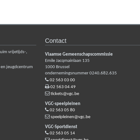
Contact
m vrijetijds-,
Vlaamse Gemeenschapscommissie
Emile Jacqmainlaan 135
n en jeugdcentrum
1000
Brussel
ondernemingsnummer 0240.682.635
02 563 03 00
02 563 04 49
tickets@vgc.be
VGC-speelpleinen
02 563 05 80
speelpleinen@vgc.be
VGC-Sportdienst
02 563 05 14