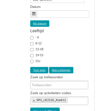
Datum
Wis datum
Leeftijd
- 6
6-12
13-18
19-55
55+
Toon alles
Alles verbergen
Zoek op trefwoorden
Zoek op activiteiten codes
SPO_LR2526_Koek12