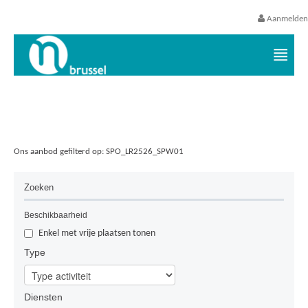
Aanmelden
Vrijetijds- en vakantieaanbod VGC
Ons aanbod gefilterd op: SPO_LR2526_SPW01
Geen resultaten gevonden.
Zoeken
Beschikbaarheid
Enkel met vrije plaatsen tonen
Type
Diensten