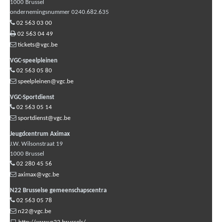
1000
Brussel
ondernemingsnummer 0240.682.635
02 563 03 00
02 563 04 49
tickets@vgc.be
VGC-speelpleinen
02 563 05 80
speelpleinen@vgc.be
VGC-Sportdienst
02 563 05 14
sportdienst@vgc.be
Jeugdcentrum Aximax
J.W. Wilsonstraat 19
1000
Brussel
02 280 45 56
aximax@vgc.be
N22 Brusselse gemeenschapscentra
02 563 05 78
n22@vgc.be