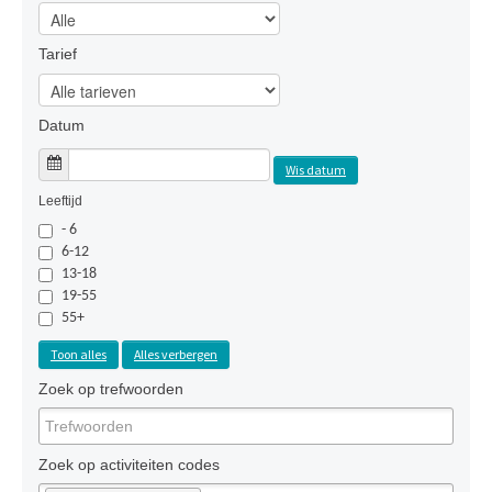
Tarief
Datum
Wis datum
Leeftijd
- 6
6-12
13-18
19-55
55+
Toon alles
Alles verbergen
Zoek op trefwoorden
Zoek op activiteiten codes