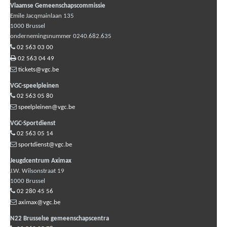
Vlaamse Gemeenschapscommissie
Emile Jacqmainlaan 135
1000
Brussel
ondernemingsnummer 0240.682.635
02 563 03 00
02 563 04 49
tickets@vgc.be
VGC-speelpleinen
02 563 05 80
speelpleinen@vgc.be
VGC-Sportdienst
02 563 05 14
sportdienst@vgc.be
Jeugdcentrum Aximax
J.W. Wilsonstraat 19
1000
Brussel
02 280 45 56
aximax@vgc.be
N22 Brusselse gemeenschapscentra