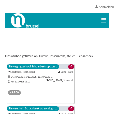
Aanmelden
Vrijetijds- en vakantieaanbod VGC
Ons aanbod gefilterd op: Cursus, lessenreeks, atelier - Schaarbeek
Bewegingsschool Schaarbeek op zon...
0
Sportzaal E. Hiel Schaarb
2021 - 2024
04/10/2026, 11/10/2026, 18/10/2026, ...
SPO_LR2627_Schaar10
Van 10:00 tot 11:00
€95,00
Samen met je kleuter doe je elke week een verrassend en
Beweegtuin Schaarbeek op zondag (...
0
uitdagend bewegingsparcours met obstakels. Zo leert je