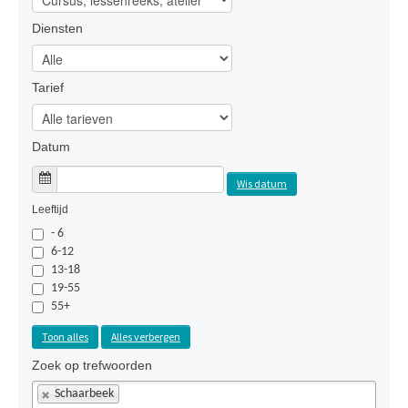
Diensten
Tarief
Datum
Wis datum
Leeftijd
- 6
6-12
13-18
19-55
55+
Toon alles
Alles verbergen
Zoek op trefwoorden
Schaarbeek