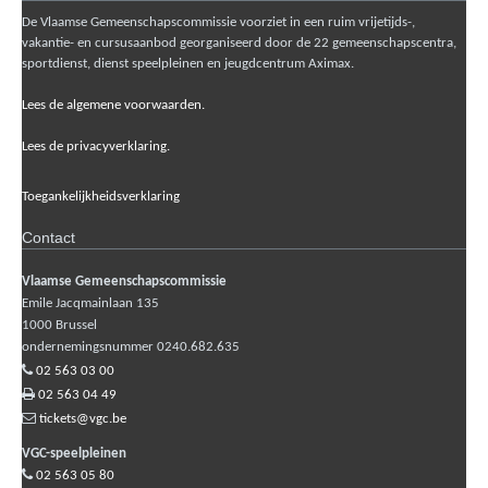
De Vlaamse Gemeenschapscommissie voorziet in een ruim vrijetijds-,
vakantie- en cursusaanbod georganiseerd door de 22 gemeenschapscentra,
sportdienst, dienst speelpleinen en jeugdcentrum Aximax.
Lees de algemene voorwaarden.
Lees de privacyverklaring.
Toegankelijkheidsverklaring
Contact
Vlaamse Gemeenschapscommissie
Emile Jacqmainlaan 135
1000
Brussel
ondernemingsnummer 0240.682.635
02 563 03 00
02 563 04 49
tickets@vgc.be
VGC-speelpleinen
02 563 05 80