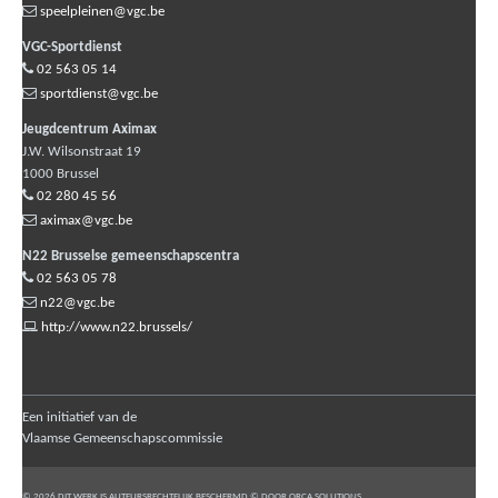
speelpleinen@vgc.be
VGC-Sportdienst
02 563 05 14
sportdienst@vgc.be
Jeugdcentrum Aximax
J.W. Wilsonstraat 19
1000
Brussel
02 280 45 56
aximax@vgc.be
N22 Brusselse gemeenschapscentra
02 563 05 78
n22@vgc.be
http://www.n22.brussels/
Een initiatief van de
Vlaamse Gemeenschapscommissie
© 2026 DIT WERK IS AUTEURSRECHTELIJK BESCHERMD © DOOR ORCA SOLUTIONS.