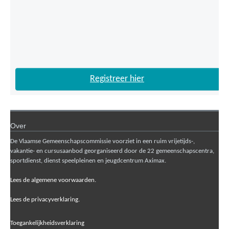
Registreer hier
Over
De Vlaamse Gemeenschapscommissie voorziet in een ruim vrijetijds-,
vakantie- en cursusaanbod georganiseerd door de 22 gemeenschapscentra,
sportdienst, dienst speelpleinen en jeugdcentrum Aximax.
Lees de algemene voorwaarden.
Lees de privacyverklaring.
Toegankelijkheidsverklaring