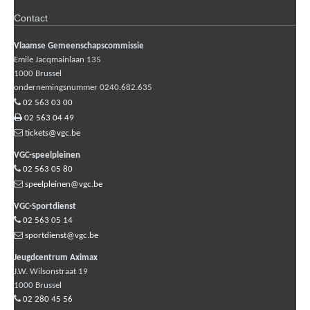
Contact
Vlaamse Gemeenschapscommissie
Emile Jacqmainlaan 135
1000
Brussel
ondernemingsnummer 0240.682.635
02 563 03 00
02 563 04 49
tickets@vgc.be
VGC-speelpleinen
02 563 05 80
speelpleinen@vgc.be
VGC-Sportdienst
02 563 05 14
sportdienst@vgc.be
Jeugdcentrum Aximax
J.W. Wilsonstraat 19
1000
Brussel
02 280 45 56