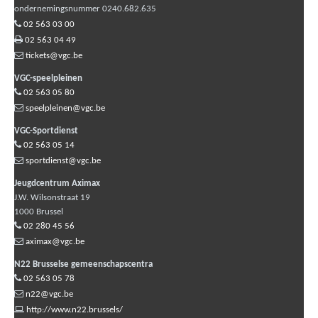
ondernemingsnummer 0240.682.635
02 563 03 00
02 563 04 49
tickets@vgc.be
VGC-speelpleinen
02 563 05 80
speelpleinen@vgc.be
VGC-Sportdienst
02 563 05 14
sportdienst@vgc.be
Jeugdcentrum Aximax
J.W. Wilsonstraat 19
1000
Brussel
02 280 45 56
aximax@vgc.be
N22 Brusselse gemeenschapscentra
02 563 05 78
n22@vgc.be
http://www.n22.brussels/