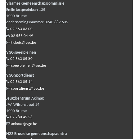
Vlaamse Gemeenschapscommissie
Emile Jacqmainlaan 135
1000
Brussel
ondernemingsnummer 0240.682.635
02 563 03 00
02 563 04 49
tickets@vgc.be
VGC-speelpleinen
02 563 05 80
speelpleinen@vgc.be
VGC-Sportdienst
02 563 05 14
sportdienst@vgc.be
Jeugdcentrum Aximax
J.W. Wilsonstraat 19
1000
Brussel
02 280 45 56
aximax@vgc.be
N22 Brusselse gemeenschapscentra