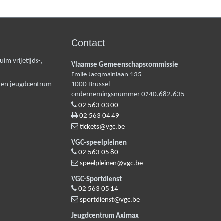
Contact
m vrijetijds-,
Vlaamse Gemeenschapscommissie
Emile Jacqmainlaan 135
n en jeugdcentrum
1000
Brussel
ondernemingsnummer 0240.682.635
02 563 03 00
02 563 04 49
tickets@vgc.be
VGC-speelpleinen
02 563 05 80
speelpleinen@vgc.be
VGC-Sportdienst
02 563 05 14
sportdienst@vgc.be
Jeugdcentrum Aximax