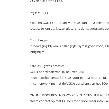
Van 10:00 tot 11:00
Prijs: € 35.00
Met een GOLD-sportkaart van € 35 kan je 10 keer meedoe
locatie. Je kan oa. kiezen uit tai chi, dans, aquagym, 
Conditiegym
In beweging blijven is belangrijk. Gym is goed voor je 
lenig blijft.
1ste les = gratis proefles
GOLD-sportkaart van 10 beurten: 35€
Paspartoe kansentarief: € 35 voor een 13 beurtenkaar
In samenwerking met de VGC-sportdienst en het BOp 
ONLINE INSCHRIJVEN IS VOOR DEZE ACTIVITEIT NIET 
Neem contact op met GC De Kroon voor meer info vi