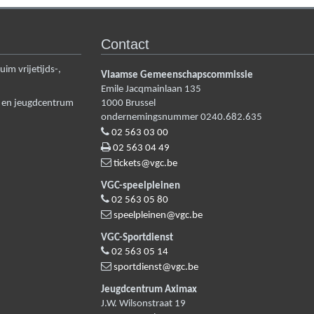
Contact
m vrijetijds-,
Vlaamse Gemeenschapscommissie
Emile Jacqmainlaan 135
n en jeugdcentrum
1000
Brussel
ondernemingsnummer 0240.682.635
02 563 03 00
02 563 04 49
tickets@vgc.be
VGC-speelpleinen
02 563 05 80
speelpleinen@vgc.be
VGC-Sportdienst
02 563 05 14
sportdienst@vgc.be
Jeugdcentrum Aximax
J.W. Wilsonstraat 19