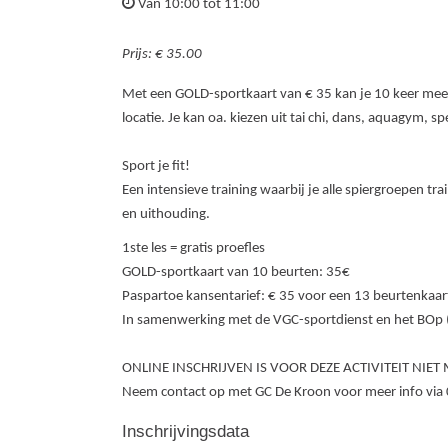
Van 10:00 tot 11:00
Prijs: € 35.00
Met een GOLD-sportkaart van € 35 kan je 10 keer meedoe
locatie. Je kan oa. kiezen uit tai chi, dans, aquagym, 
Sport je fit!
Een intensieve training waarbij je alle spiergroepen tra
en uithouding.
1ste les = gratis proefles
GOLD-sportkaart van 10 beurten: 35€
Paspartoe kansentarief: € 35 voor een 13 beurtenkaar
In samenwerking met de VGC-sportdienst en het BOp 
ONLINE INSCHRIJVEN IS VOOR DEZE ACTIVITEIT NIET 
Neem contact op met GC De Kroon voor meer info vi
Inschrijvingsdata