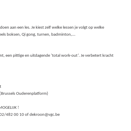
n aan een les. Je kiest zelf welke lessen je volgt op welke
speels boksen, Qi gong, turnen, badminton,...
int, een pittige en uitdagende ‘total work-out’. Je verbetert kracht
t
(Brussels Ouderenplatform)
MOGELIJK !
a 02/482 00 10 of dekroon@vgc.be