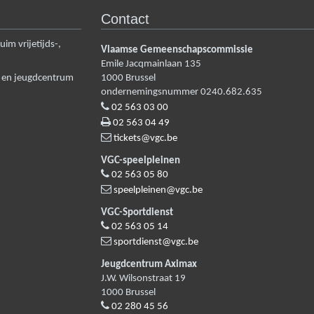
Contact
m vrijetijds-,
Vlaamse Gemeenschapscommissie
Emile Jacqmainlaan 135
n en jeugdcentrum
1000
Brussel
ondernemingsnummer 0240.682.635
02 563 03 00
02 563 04 49
tickets@vgc.be
VGC-speelpleinen
02 563 05 80
speelpleinen@vgc.be
VGC-Sportdienst
02 563 05 14
sportdienst@vgc.be
Jeugdcentrum Aximax
J.W. Wilsonstraat 19
1000
Brussel
02 280 45 56