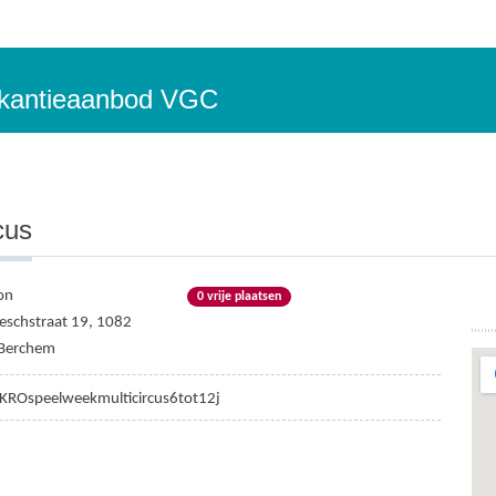
vakantieaanbod VGC
cus
on
0 vrije plaatsen
eschstraat 19, 1082
-Berchem
KROspeelweekmulticircus6tot12j