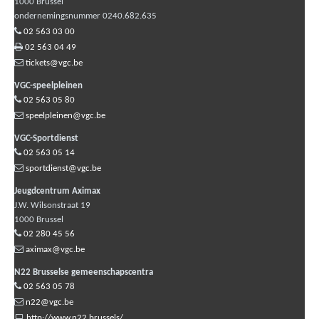
1000
Brussel
ondernemingsnummer 0240.682.635
02 563 03 00
02 563 04 49
tickets@vgc.be
VGC-speelpleinen
02 563 05 80
speelpleinen@vgc.be
VGC-Sportdienst
02 563 05 14
sportdienst@vgc.be
Jeugdcentrum Aximax
J.W. Wilsonstraat 19
1000
Brussel
02 280 45 56
aximax@vgc.be
N22 Brusselse gemeenschapscentra
02 563 05 78
n22@vgc.be
http://www.n22.brussels/