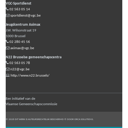
VGC-Sportdienst
02 563 05 14
sportdienst@vgc.be
Jeugdcentrum Aximax
J.W. Wilsonstraat 19
1000
Brussel
02 280 45 56
aximax@vgc.be
N22 Brusselse gemeenschapscentra
02 563 05 78
n22@vgc.be
http://www.n22.brussels/
Een initiatief van de
Vlaamse Gemeenschapscommissie
© 2026 DIT WERK IS AUTEURSRECHTELIJK BESCHERMD © DOOR ORCA SOLUTIONS.