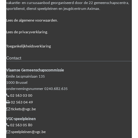
vakantie- en cursusaanbod georganiseerd door de 22 gemeenschapscentra,
sportdienst, dienst speelpleinen en jeugdcentrum Aximax.
Lees de algemene voorwaarden.
Lees de privacyverklaring.
Toegankelijkheidsverklaring
Contact
Vlaamse Gemeenschapscommissie
Emile Jacqmainlaan 135
1000
Brussel
ondernemingsnummer 0240.682.635
02 563 03 00
02 563 04 49
tickets@vgc.be
VGC-speelpleinen
02 563 05 80
speelpleinen@vgc.be