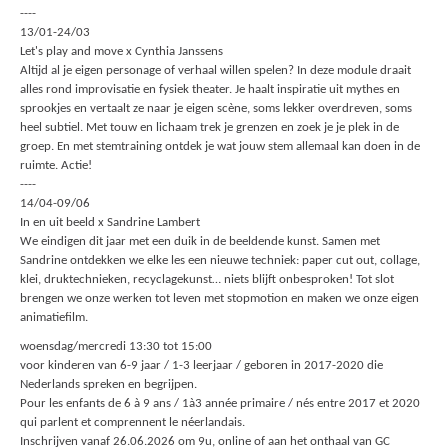
----
13/01-24/03
Let's play and move x Cynthia Janssens
Altijd al je eigen personage of verhaal willen spelen? In deze module draait
alles rond improvisatie en fysiek theater. Je haalt inspiratie uit mythes en
sprookjes en vertaalt ze naar je eigen scène, soms lekker overdreven, soms
heel subtiel. Met touw en lichaam trek je grenzen en zoek je je plek in de
groep. En met stemtraining ontdek je wat jouw stem allemaal kan doen in de
ruimte. Actie!
----
14/04-09/06
In en uit beeld x Sandrine Lambert
We eindigen dit jaar met een duik in de beeldende kunst. Samen met
Sandrine ontdekken we elke les een nieuwe techniek: paper cut out, collage,
klei, druktechnieken, recyclagekunst… niets blijft onbesproken! Tot slot
brengen we onze werken tot leven met stopmotion en maken we onze eigen
animatiefilm.
woensdag/mercredi 13:30 tot 15:00
voor kinderen van 6-9 jaar / 1-3 leerjaar / geboren in 2017-2020 die
Nederlands spreken en begrijpen.
Pour les enfants de 6 à 9 ans / 1à3 année primaire / nés entre 2017 et 2020
qui parlent et comprennent le néerlandais.
Inschrijven vanaf 26.06.2026 om 9u, online of aan het onthaal van GC