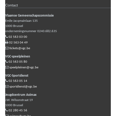
Contact
Vlaamse Gemeenschapscommissie
Emile Jacqmainlaan 135
1000
Brussel
ondernemingsnummer 0240.682.635
02 563 03 00
02 563 04 49
tickets@vgc.be
VGC-speelpleinen
02 563 05 80
speelpleinen@vgc.be
VGC-Sportdienst
02 563 05 14
sportdienst@vgc.be
Jeugdcentrum Aximax
J.W. Wilsonstraat 19
1000
Brussel
02 280 45 56