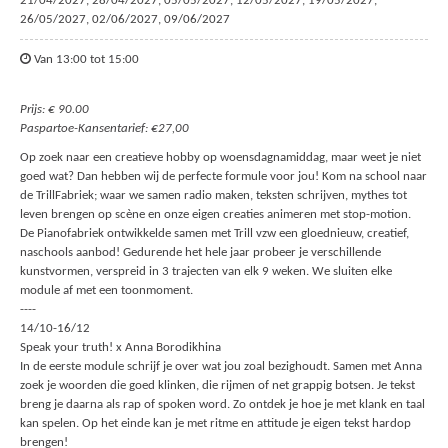
21/04/2027, 28/04/2027, 05/05/2027, 12/05/2027, 19/05/2027,
26/05/2027, 02/06/2027, 09/06/2027
Van 13:00 tot 15:00
Prijs: € 90.00
Paspartoe-Kansentarief: €27,00
Op zoek naar een creatieve hobby op woensdagnamiddag, maar weet je niet
goed wat? Dan hebben wij de perfecte formule voor jou! Kom na school naar
de TrillFabriek; waar we samen radio maken, teksten schrijven, mythes tot
leven brengen op scène en onze eigen creaties animeren met stop-motion.
De Pianofabriek ontwikkelde samen met Trill vzw een gloednieuw, creatief,
naschools aanbod! Gedurende het hele jaar probeer je verschillende
kunstvormen, verspreid in 3 trajecten van elk 9 weken. We sluiten elke
module af met een toonmoment.
----
14/10-16/12
Speak your truth! x Anna Borodikhina
In de eerste module schrijf je over wat jou zoal bezighoudt. Samen met Anna
zoek je woorden die goed klinken, die rijmen of net grappig botsen. Je tekst
breng je daarna als rap of spoken word. Zo ontdek je hoe je met klank en taal
kan spelen. Op het einde kan je met ritme en attitude je eigen tekst hardop
brengen!