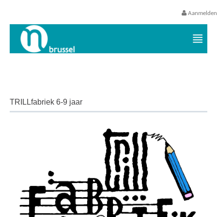
Aanmelden
Vrijetijds- en vakantieaanbod VGC
TRILLfabriek 6-9 jaar