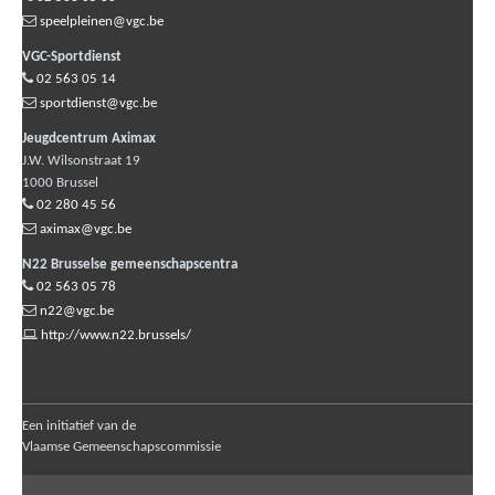
speelpleinen@vgc.be
VGC-Sportdienst
02 563 05 14
sportdienst@vgc.be
Jeugdcentrum Aximax
J.W. Wilsonstraat 19
1000
Brussel
02 280 45 56
aximax@vgc.be
N22 Brusselse gemeenschapscentra
02 563 05 78
n22@vgc.be
http://www.n22.brussels/
Een initiatief van de
Vlaamse Gemeenschapscommissie