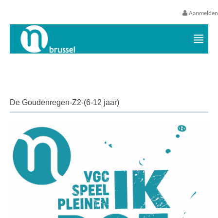
Aanmelden
Vrijetijds- en vakantieaanbod VGC
De Goudenregen-Z2-(6-12 jaar)