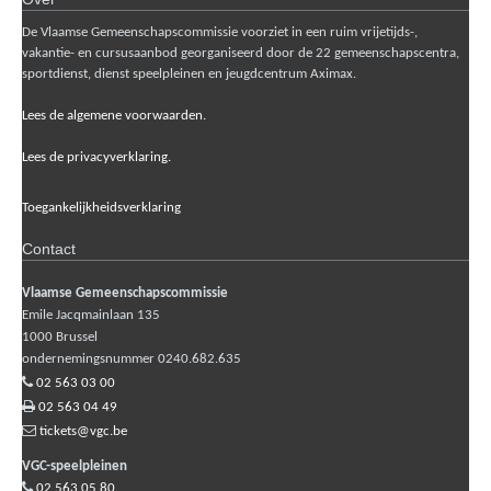
De Vlaamse Gemeenschapscommissie voorziet in een ruim vrijetijds-,
vakantie- en cursusaanbod georganiseerd door de 22 gemeenschapscentra,
sportdienst, dienst speelpleinen en jeugdcentrum Aximax.
Lees de algemene voorwaarden.
Lees de privacyverklaring.
Toegankelijkheidsverklaring
Contact
Vlaamse Gemeenschapscommissie
Emile Jacqmainlaan 135
1000
Brussel
ondernemingsnummer 0240.682.635
02 563 03 00
02 563 04 49
tickets@vgc.be
VGC-speelpleinen
02 563 05 80