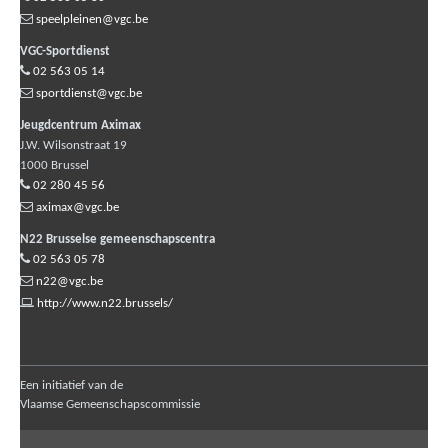
speelpleinen@vgc.be
VGC-Sportdienst
02 563 05 14
sportdienst@vgc.be
Jeugdcentrum Aximax
J.W. Wilsonstraat 19
1000
Brussel
02 280 45 56
aximax@vgc.be
N22 Brusselse gemeenschapscentra
02 563 05 78
n22@vgc.be
http://www.n22.brussels/
Een initiatief van de
Vlaamse Gemeenschapscommissie