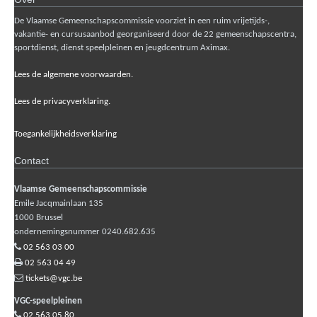
De Vlaamse Gemeenschapscommissie voorziet in een ruim vrijetijds-,
vakantie- en cursusaanbod georganiseerd door de 22 gemeenschapscentra,
sportdienst, dienst speelpleinen en jeugdcentrum Aximax.
Lees de algemene voorwaarden.
Lees de privacyverklaring.
Toegankelijkheidsverklaring
Contact
Vlaamse Gemeenschapscommissie
Emile Jacqmainlaan 135
1000
Brussel
ondernemingsnummer 0240.682.635
02 563 03 00
02 563 04 49
tickets@vgc.be
VGC-speelpleinen
02 563 05 80