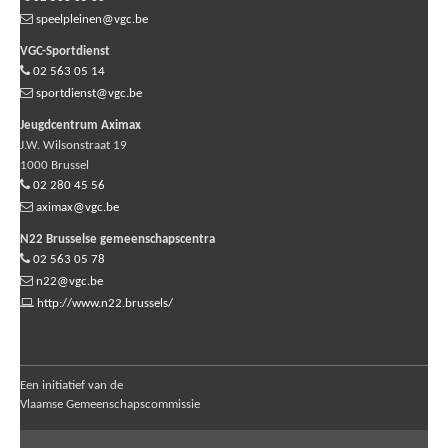
speelpleinen@vgc.be
VGC-Sportdienst
02 563 05 14
sportdienst@vgc.be
Jeugdcentrum Aximax
J.W. Wilsonstraat 19
1000
Brussel
02 280 45 56
aximax@vgc.be
N22 Brusselse gemeenschapscentra
02 563 05 78
n22@vgc.be
http://www.n22.brussels/
Een initiatief van de
Vlaamse Gemeenschapscommissie