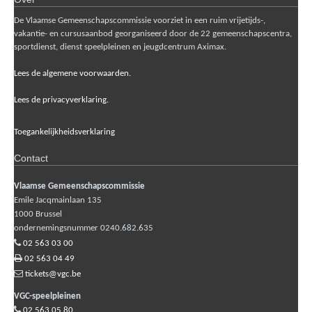
De Vlaamse Gemeenschapscommissie voorziet in een ruim vrijetijds-,
vakantie- en cursusaanbod georganiseerd door de 22 gemeenschapscentra,
sportdienst, dienst speelpleinen en jeugdcentrum Aximax.
Lees de algemene voorwaarden.
Lees de privacyverklaring.
Toegankelijkheidsverklaring
Contact
Vlaamse Gemeenschapscommissie
Emile Jacqmainlaan 135
1000
Brussel
ondernemingsnummer 0240.682.635
02 563 03 00
02 563 04 49
tickets@vgc.be
VGC-speelpleinen
02 563 05 80