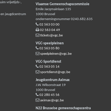
m vrijetijds-,
Vlaamse Gemeenschapscommissie
Emile Jacqmainlaan 135
n en jeugdcentrum
1000
Brussel
ondernemingsnummer 0240.682.635
02 563 03 00
02 563 04 49
tickets@vgc.be
VGC-speelpleinen
02 563 05 80
speelpleinen@vgc.be
VGC-Sportdienst
02 563 05 14
sportdienst@vgc.be
Jeugdcentrum Aximax
J.W. Wilsonstraat 19
1000
Brussel
02 280 45 56
aximax@vgc.be
N22 Brusselse gemeenschapscentra