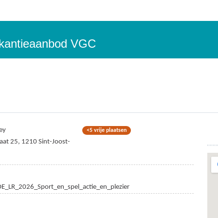
vakantieaanbod VGC
ey
<5 vrije plaatsen
at 25, 1210 Sint-Joost-
E_LR_2026_Sport_en_spel_actie_en_plezier