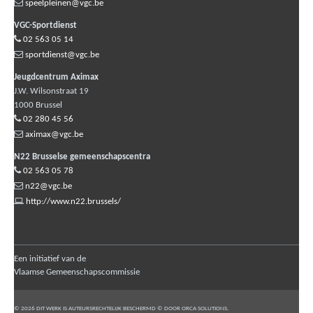
speelpleinen@vgc.be
VGC-Sportdienst
02 563 05 14
sportdienst@vgc.be
Jeugdcentrum Aximax
J.W. Wilsonstraat 19
1000
Brussel
02 280 45 56
aximax@vgc.be
N22 Brusselse gemeenschapscentra
02 563 05 78
n22@vgc.be
http://www.n22.brussels/
Een initiatief van de
Vlaamse Gemeenschapscommissie
© 2026 DIT WERK IS AUTEURSRECHTELIJK BESCHERMD © DOOR ORCA SOLUTIONS.