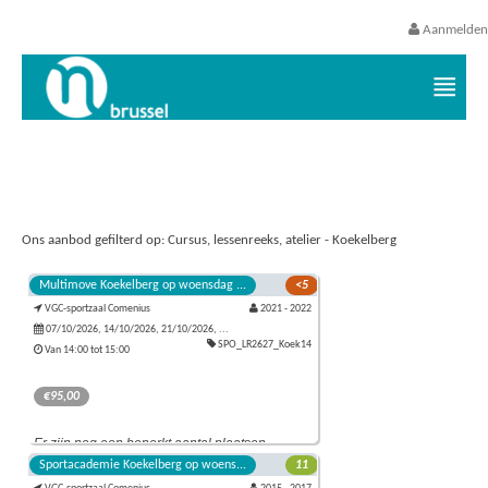
Aanmelden
Vrijetijds- en vakantieaanbod VGC
Ons aanbod gefilterd op: Cursus, lessenreeks, atelier - Koekelberg
Multimove Koekelberg op woensdag ...
<5
VGC-sportzaal Comenius
2021 - 2022
07/10/2026, 14/10/2026, 21/10/2026, ...
SPO_LR2627_Koek14
Van 14:00 tot 15:00
€95,00
Er zijn nog een beperkt aantal plaatsen
Tijdens de Multimove-lessen leert je kleuter klimmen,
beschikbaar.
Sportacademie Koekelberg op woens...
11
springen, trekken, duwen, vangen en werpen op een