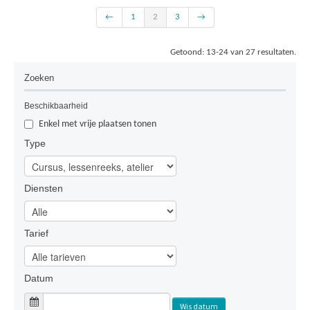
donderdag een uur vrij badmintonnen. Vrij spel betekent
←
1
2
3
→
dat je wedstrijdjes speelt met en tegen de andere
deelnemers. Je kan geen veld reserveren.
Bekijk
Getoond: 13-24 van 27 resultaten.
Zoeken
Beschikbaarheid
Enkel met vrije plaatsen tonen
Type
Diensten
Tarief
Datum
Wis datum