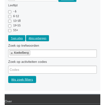
Leeftijd
- 6
6-12
13-18
19-55
55+
Toon alles
Alles verbergen
Zoek op trefwoorden
Koekelberg
Zoek op activiteiten codes
Wis zoek filters
Over