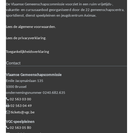
De Vlaamse Gemeenschapscommissie voorziet in een ruim vrijetijds-,
vakantie- en cursusaanbod georganiseerd door de 22 gemeenschapscentra,
sportdienst, dienst speelpleinen en jeugdcentrum Aximax.
Lees de algemene voorwaarden.
Lees de privacyverklaring.
Toegankelijkheidsverklaring
Contact
Vlaamse Gemeenschapscommissie
Emile Jacqmainlaan 135
1000
Brussel
ondernemingsnummer 0240.682.635
02 563 03 00
02 563 04 49
tickets@vgc.be
VGC-speelpleinen
02 563 05 80