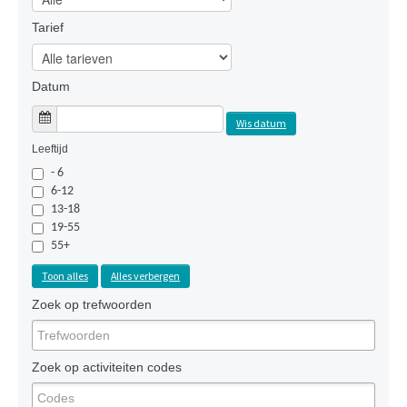
Tarief
Datum
Wis datum
Leeftijd
- 6
6-12
13-18
19-55
55+
Toon alles
Alles verbergen
Zoek op trefwoorden
Zoek op activiteiten codes