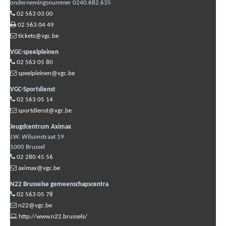
ondernemingsnummer 0240.682.635
02 563 03 00
02 563 04 49
tickets@vgc.be
VGC-speelpleinen
02 563 05 80
speelpleinen@vgc.be
VGC-Sportdienst
02 563 05 14
sportdienst@vgc.be
Jeugdcentrum Aximax
J.W. Wilsonstraat 19
1000
Brussel
02 280 45 56
aximax@vgc.be
N22 Brusselse gemeenschapscentra
02 563 05 78
n22@vgc.be
http://www.n22.brussels/