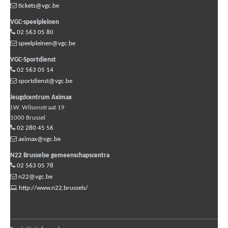
tickets@vgc.be
VGC-speelpleinen
02 563 05 80
speelpleinen@vgc.be
VGC-Sportdienst
02 563 05 14
sportdienst@vgc.be
Jeugdcentrum Aximax
J.W. Wilsonstraat 19
1000
Brussel
02 280 45 56
aximax@vgc.be
N22 Brusselse gemeenschapscentra
02 563 05 78
n22@vgc.be
http://www.n22.brussels/