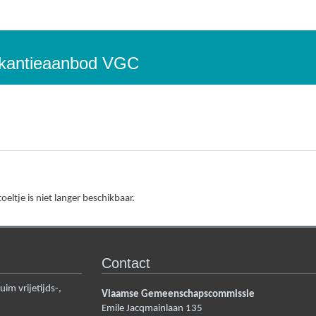
vakantieaanbod VGC
oeltje is niet langer beschikbaar.
Contact
m vrijetijds-,
Vlaamse Gemeenschapscommissie
Emile Jacqmainlaan 135