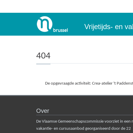
Vrijetijds- en 
404
De opgevraagde activiteit: Crea-atelier 't Paddenst
Over
De Vlaamse Gemeenschapscommissie voorziet in een rui
vakantie- en cursusaanbod georganiseerd door de 22