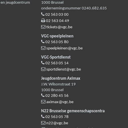
n en jeugdcentrum
1000
Brussel
ondernemingsnummer 0240.682.635
02 563 03 00
02 563 04 49
tickets@vgc.be
VGC-speelpleinen
02 563 05 80
speelpleinen@vgc.be
VGC-Sportdienst
02 563 05 14
sportdienst@vgc.be
Jeugdcentrum Aximax
J.W. Wilsonstraat 19
1000
Brussel
02 280 45 56
aximax@vgc.be
N22 Brusselse gemeenschapscentra
02 563 05 78
n22@vgc.be