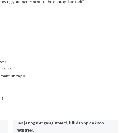
showing your name next to the appropriate tariff.
 65)
 + 11.11
ement un tapis
n)
Ben je nog niet geregistreerd, klik dan op de knop
registreer.