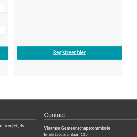
Registreer hier
Contact
m vrijetijds-,
Vlaamse Gemeenschapscommissie
Emile Jacqmainlaan 135