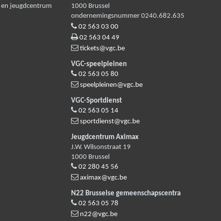
n en jeugdcentrum
1000
Brussel
ondernemingsnummer 0240.682.635
02 563 03 00
02 563 04 49
tickets@vgc.be
VGC-speelpleinen
02 563 05 80
speelpleinen@vgc.be
VGC-Sportdienst
02 563 05 14
sportdienst@vgc.be
Jeugdcentrum Aximax
J.W. Wilsonstraat 19
1000
Brussel
02 280 45 56
aximax@vgc.be
N22 Brusselse gemeenschapscentra
02 563 05 78
n22@vgc.be