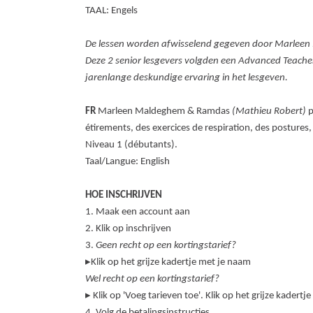
TAAL: Engels
De lessen worden afwisselend gegeven door Marlee
Deze 2 senior lesgevers volgden een Advanced Teach
jarenlange deskundige ervaring in het lesgeven.
FR
Marleen Maldeghem & Ramdas
(Mathieu Robert)
p
étirements, des exercices de respiration, des postures, 
Niveau 1 (débutants).
Taal/Langue: English
HOE INSCHRIJVEN
1. Maak een account aan
2. Klik op inschrijven
3.
Geen recht op een kortingstarief?
▸Klik op het grijze kadertje met je naam
Wel recht op een kortingstarief?
▸ Klik op 'Voeg tarieven toe'. Klik op het grijze kadertje
4. Volg de betalingsinstructies