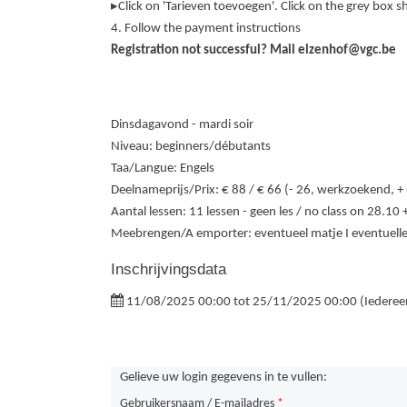
▸Click on 'Tarieven toevoegen'. Click on the grey box 
4. Follow the payment instructions
Registration not successful? Mail elzenhof@vgc.be
Dinsdagavond - mardi soir
Niveau: beginners/débutants
Taa/Langue: Engels
Deelnameprijs/Prix:
€ 88 / € 66
(- 26, werkzoekend, +
Aantal lessen: 11 lessen - geen les / no class on 28.10
Meebrengen/A emporter: eventueel matje I eventuell
Inschrijvingsdata
11/08/2025 00:00 tot 25/11/2025 00:00 (Iederee
Gelieve uw login gegevens in te vullen:
Gebruikersnaam / E-mailadres
*