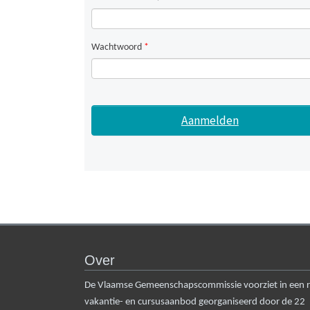
Wachtwoord
*
Over
De Vlaamse Gemeenschapscommissie voorziet in een rui
vakantie- en cursusaanbod georganiseerd door de 22