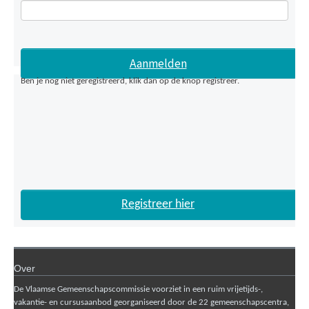
Ben je nog niet geregistreerd, klik dan op de knop registreer.
Registreer hier
Over
De Vlaamse Gemeenschapscommissie voorziet in een ruim vrijetijds-,
vakantie- en cursusaanbod georganiseerd door de 22 gemeenschapscentra,