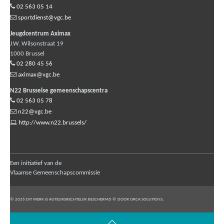
02 563 05 14
sportdienst@vgc.be
Jeugdcentrum Aximax
J.W. Wilsonstraat 19
1000
Brussel
02 280 45 56
aximax@vgc.be
N22 Brusselse gemeenschapscentra
02 563 05 78
n22@vgc.be
http://www.n22.brussels/
Een initiatief van de
Vlaamse Gemeenschapscommissie
© 2026 DIT WERK IS AUTEURSRECHTELIJK BESCHERMD © DOOR ORCA SOLUTIONS.