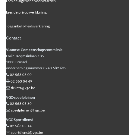
Lees de algemene voorwaarden.
Lees de privacyverklaring.
Toegankelijkheidsverklaring
Contact
Vlaamse Gemeenschapscommissie
Emile Jacqmainlaan 135
1000
Brussel
ondernemingsnummer 0240.682.635
02 563 03 00
02 563 04 49
tickets@vgc.be
VGC-speelpleinen
02 563 05 80
speelpleinen@vgc.be
VGC-Sportdienst
02 563 05 14
sportdienst@vgc.be