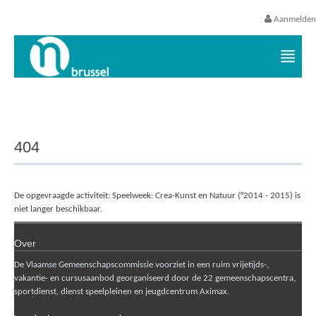
Aanmelden
Vrijetijds- en vakantieaanbod VGC
404
De opgevraagde activiteit: Speelweek: Crea-Kunst en Natuur (°2014 - 2015) is
niet langer beschikbaar.
Over
De Vlaamse Gemeenschapscommissie voorziet in een ruim vrijetijds-,
vakantie- en cursusaanbod georganiseerd door de 22 gemeenschapscentra,
sportdienst, dienst speelpleinen en jeugdcentrum Aximax.