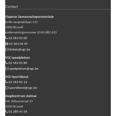
Contact
Vlaamse Gemeenschapscommissie
Emile Jacqmainlaan 135
1000
Brussel
ondernemingsnummer 0240.682.635
02 563 03 00
02 563 04 49
tickets@vgc.be
VGC-speelpleinen
02 563 05 80
speelpleinen@vgc.be
VGC-Sportdienst
02 563 05 14
sportdienst@vgc.be
Jeugdcentrum Aximax
J.W. Wilsonstraat 19
1000
Brussel
02 280 45 56