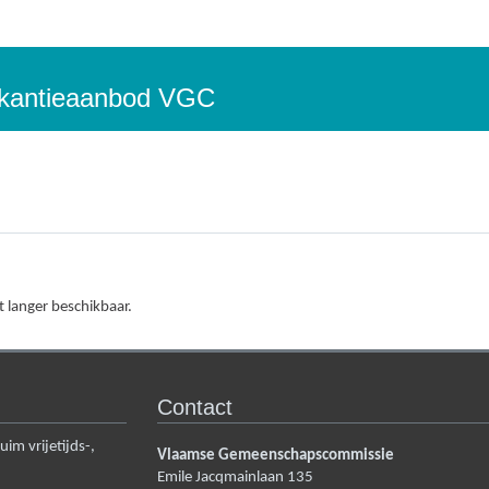
vakantieaanbod VGC
t langer beschikbaar.
Contact
m vrijetijds-,
Vlaamse Gemeenschapscommissie
Emile Jacqmainlaan 135