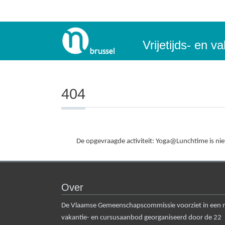
Vrijetijds- en 
404
De opgevraagde activiteit: Yoga@Lunchtime is nie
Over
De Vlaamse Gemeenschapscommissie voorziet in een rui
vakantie- en cursusaanbod georganiseerd door de 22