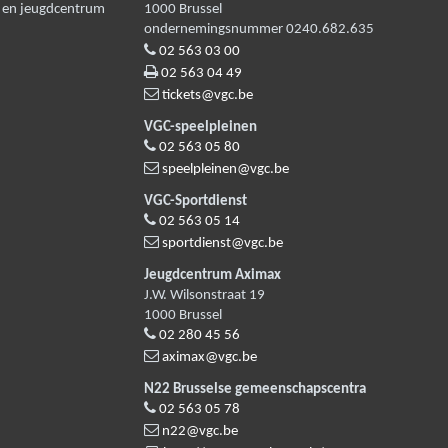
n en jeugdcentrum
1000
Brussel
ondernemingsnummer 0240.682.635
02 563 03 00
02 563 04 49
tickets@vgc.be
VGC-speelpleinen
02 563 05 80
speelpleinen@vgc.be
VGC-Sportdienst
02 563 05 14
sportdienst@vgc.be
Jeugdcentrum Aximax
J.W. Wilsonstraat 19
1000
Brussel
02 280 45 56
aximax@vgc.be
N22 Brusselse gemeenschapscentra
02 563 05 78
n22@vgc.be