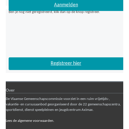
Ben je nog niet geregistreerd, klik dan op de knop registreer.
Registreer hier
Over
De Vlaamse Gemeenschapscommissie voorziet in een ruim vrijetijds-,
vakantie- en cursusaanbod georganiseerd door de 22 gemeenschapscentra,
sportdienst, dienst speelpleinen en jeugdcentrum Aximax.
Lees de algemene voorwaarden.