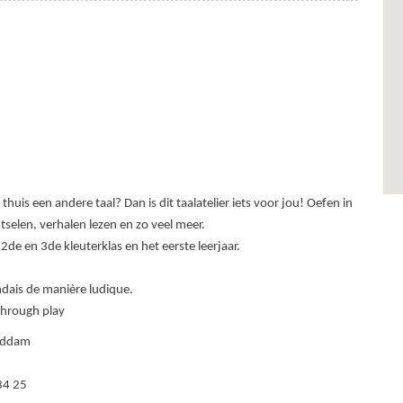
huis een andere taal? Dan is dit taalatelier iets voor jou! Oefen in
utselen, verhalen lezen en zo veel meer.
2de en 3de kleuterklas en het eerste leerjaar.
andais de manière ludique.
 through play
haddam
34 25