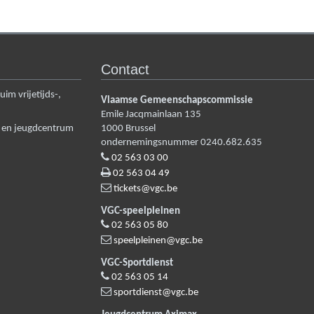
Contact
m vrijetijds-,
Vlaamse Gemeenschapscommissie
Emile Jacqmainlaan 135
n en jeugdcentrum
1000
Brussel
ondernemingsnummer 0240.682.635
02 563 03 00
02 563 04 49
tickets@vgc.be
VGC-speelpleinen
02 563 05 80
speelpleinen@vgc.be
VGC-Sportdienst
02 563 05 14
sportdienst@vgc.be