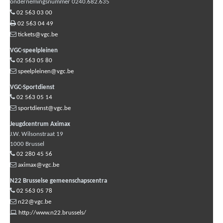
ondernemingsnummer 0240.682.635
02 563 03 00
02 563 04 49
tickets@vgc.be
VGC-speelpleinen
02 563 05 80
speelpleinen@vgc.be
VGC-Sportdienst
02 563 05 14
sportdienst@vgc.be
Jeugdcentrum Aximax
J.W. Wilsonstraat 19
1000
Brussel
02 280 45 56
aximax@vgc.be
N22 Brusselse gemeenschapscentra
02 563 05 78
n22@vgc.be
http://www.n22.brussels/