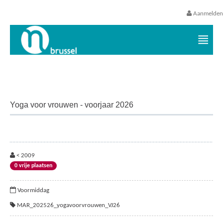
Aanmelden
Vrijetijds- en vakantieaanbod VGC
Yoga voor vrouwen - voorjaar 2026
< 2009
0 vrije plaatsen
Voormiddag
MAR_202526_yogavoorvrouwen_VJ26