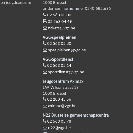
n en jeugdcentrum
1000
Brussel
ondernemingsnummer 0240.682.635
02 563 03 00
02 563 04 49
tickets@vgc.be
VGC-speelpleinen
02 563 05 80
speelpleinen@vgc.be
VGC-Sportdienst
02 563 05 14
sportdienst@vgc.be
Jeugdcentrum Aximax
J.W. Wilsonstraat 19
1000
Brussel
02 280 45 56
aximax@vgc.be
N22 Brusselse gemeenschapscentra
02 563 05 78
n22@vgc.be