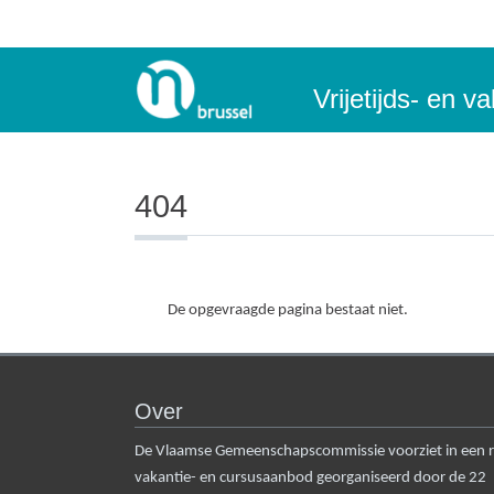
Vrijetijds- en 
404
De opgevraagde pagina bestaat niet.
Over
De Vlaamse Gemeenschapscommissie voorziet in een rui
vakantie- en cursusaanbod georganiseerd door de 22