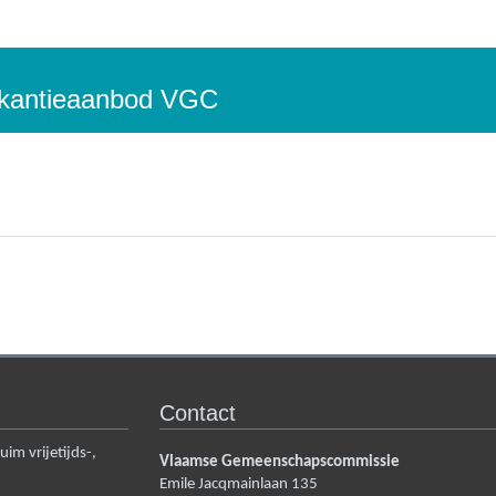
vakantieaanbod VGC
Contact
m vrijetijds-,
Vlaamse Gemeenschapscommissie
Emile Jacqmainlaan 135