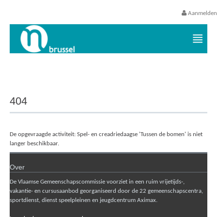
Aanmelden
Vrijetijds- en vakantieaanbod VGC
404
De opgevraagde activiteit: Spel- en creadriedaagse 'Tussen de bomen' is niet
langer beschikbaar.
Over
De Vlaamse Gemeenschapscommissie voorziet in een ruim vrijetijds-,
vakantie- en cursusaanbod georganiseerd door de 22 gemeenschapscentra,
sportdienst, dienst speelpleinen en jeugdcentrum Aximax.