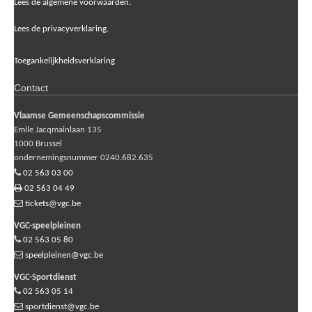
Lees de algemene voorwaarden.
Lees de privacyverklaring.
Toegankelijkheidsverklaring
Contact
Vlaamse Gemeenschapscommissie
Emile Jacqmainlaan 135
1000
Brussel
ondernemingsnummer 0240.682.635
02 563 03 00
02 563 04 49
tickets@vgc.be
VGC-speelpleinen
02 563 05 80
speelpleinen@vgc.be
VGC-Sportdienst
02 563 05 14
sportdienst@vgc.be