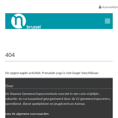
Aanmelden
Vrijetijds- en vakantieaanbod VGC
404
De opgevraagde activiteit: Prenatale yoga is niet langer beschikbaar.
Over
De Vlaamse Gemeenschapscommissie voorziet in een ruim vrijetijds-,
vakantie- en cursusaanbod georganiseerd door de 22 gemeenschapscentra,
sportdienst, dienst speelpleinen en jeugdcentrum Aximax.
Lees de algemene voorwaarden.