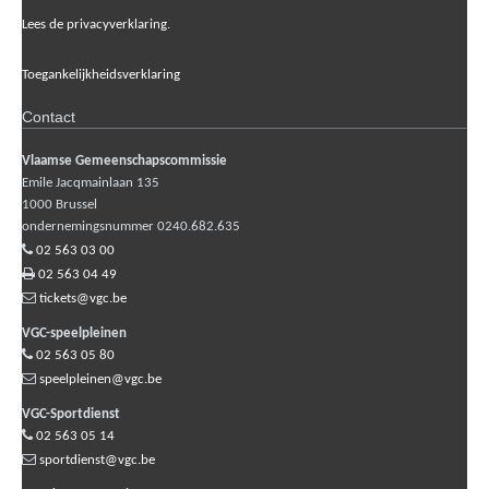
Lees de privacyverklaring.
Toegankelijkheidsverklaring
Contact
Vlaamse Gemeenschapscommissie
Emile Jacqmainlaan 135
1000
Brussel
ondernemingsnummer 0240.682.635
02 563 03 00
02 563 04 49
tickets@vgc.be
VGC-speelpleinen
02 563 05 80
speelpleinen@vgc.be
VGC-Sportdienst
02 563 05 14
sportdienst@vgc.be