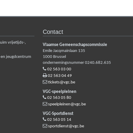
Contact
m vrijetijds-,
Vlaamse Gemeenschapscommissie
Emile Jacqmainlaan 135
n en jeugdcentrum
1000
Brussel
ondernemingsnummer 0240.682.635
02 563 03 00
02 563 04 49
tickets@vgc.be
VGC-speelpleinen
02 563 05 80
speelpleinen@vgc.be
VGC-Sportdienst
02 563 05 14
sportdienst@vgc.be