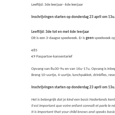
Leeftijd: 3de leerjaar- 6de leerjaar
Inschrijvingen starten op donderdag 23 april om 13u
Leeftijd: 3de tot en met 6de leerjaar
Dit is een 3-daagse speelweek. Er is
geen
speelweek op
€85
€9 Paspartoe-kansentarief
Opvang van 8u30-9u en van 16u-17u. Opvang is inbegr
Breng 10-uurtje, 4-uurtje, lunchpakket, drinkfles, res
Inschrijvingen starten op donderdag 23 april om 13u
Het is belangrijk dat je kind een basis Nederlands kent
Il est important que votre enfant connaît et parle le n
It is important that your child knows and speaks basi