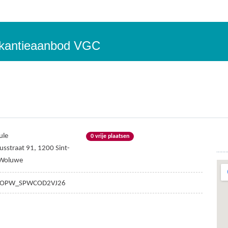
vakantieaanbod VGC
ule
0 vrije plaatsen
usstraat 91, 1200 Sint-
-Woluwe
OPW_SPWCOD2VJ26