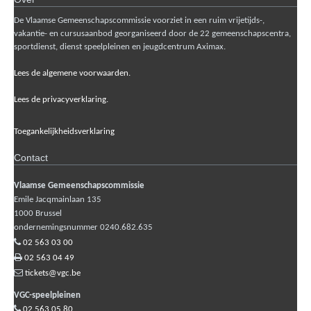
De Vlaamse Gemeenschapscommissie voorziet in een ruim vrijetijds-,
vakantie- en cursusaanbod georganiseerd door de 22 gemeenschapscentra,
sportdienst, dienst speelpleinen en jeugdcentrum Aximax.
Lees de algemene voorwaarden.
Lees de privacyverklaring.
Toegankelijkheidsverklaring
Contact
Vlaamse Gemeenschapscommissie
Emile Jacqmainlaan 135
1000
Brussel
ondernemingsnummer 0240.682.635
02 563 03 00
02 563 04 49
tickets@vgc.be
VGC-speelpleinen
02 563 05 80