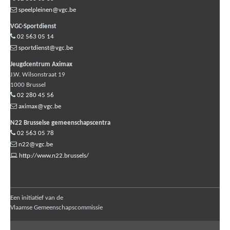
speelpleinen@vgc.be
VGC-Sportdienst
02 563 05 14
sportdienst@vgc.be
Jeugdcentrum Aximax
J.W. Wilsonstraat 19
1000
Brussel
02 280 45 56
aximax@vgc.be
N22 Brusselse gemeenschapscentra
02 563 05 78
n22@vgc.be
http://www.n22.brussels/
Een initiatief van de
Vlaamse Gemeenschapscommissie