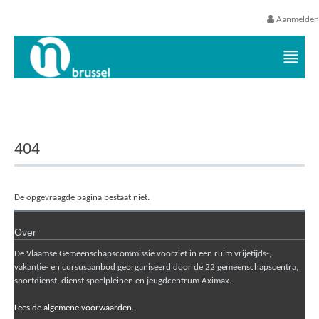
Aanmelden
Vrijetijds- en vakantieaanbod VGC
404
De opgevraagde pagina bestaat niet.
Over
De Vlaamse Gemeenschapscommissie voorziet in een ruim vrijetijds-,
vakantie- en cursusaanbod georganiseerd door de 22 gemeenschapscentra,
sportdienst, dienst speelpleinen en jeugdcentrum Aximax.
Lees de algemene voorwaarden.