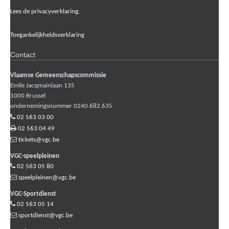
Lees de privacyverklaring.
Toegankelijkheidsverklaring
Contact
Vlaamse Gemeenschapscommissie
Emile Jacqmainlaan 135
1000
Brussel
ondernemingsnummer 0240.682.635
02 563 03 00
02 563 04 49
tickets@vgc.be
VGC-speelpleinen
02 563 05 80
speelpleinen@vgc.be
VGC-Sportdienst
02 563 05 14
sportdienst@vgc.be