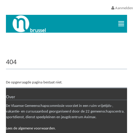
Aanmelden
Vrijetijds- en vakantieaanbod VGC
404
De opgevraagde pagina bestaat niet.
Over
De Vlaamse Gemeenschapscommissie voorziet in een ruim vrijetijds-,
vakantie- en cursusaanbod georganiseerd door de 22 gemeenschapscentra,
sportdienst, dienst speelpleinen en jeugdcentrum Aximax.
Lees de algemene voorwaarden.