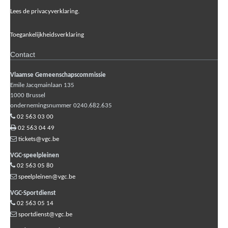
Lees de privacyverklaring.
Toegankelijkheidsverklaring
Contact
Vlaamse Gemeenschapscommissie
Emile Jacqmainlaan 135
1000
Brussel
ondernemingsnummer 0240.682.635
02 563 03 00
02 563 04 49
tickets@vgc.be
VGC-speelpleinen
02 563 05 80
speelpleinen@vgc.be
VGC-Sportdienst
02 563 05 14
sportdienst@vgc.be