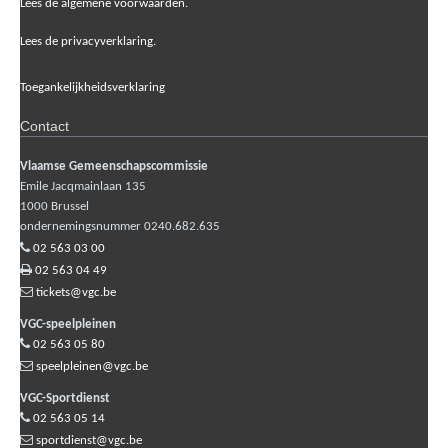
Lees de algemene voorwaarden.
Lees de privacyverklaring.
Toegankelijkheidsverklaring
Contact
Vlaamse Gemeenschapscommissie
Emile Jacqmainlaan 135
1000
Brussel
ondernemingsnummer 0240.682.635
02 563 03 00
02 563 04 49
tickets@vgc.be
VGC-speelpleinen
02 563 05 80
speelpleinen@vgc.be
VGC-Sportdienst
02 563 05 14
sportdienst@vgc.be