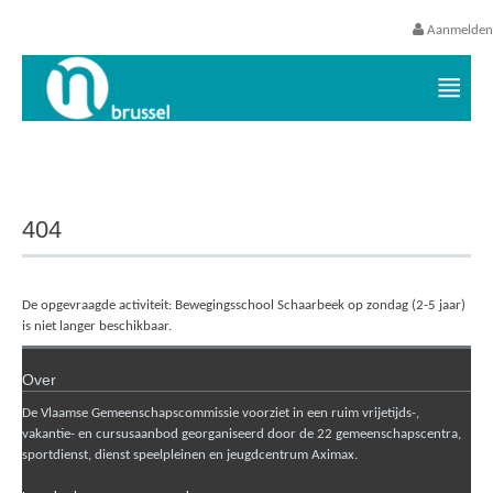
Aanmelden
Vrijetijds- en vakantieaanbod VGC
404
De opgevraagde activiteit: Bewegingsschool Schaarbeek op zondag (2-5 jaar)
is niet langer beschikbaar.
Over
De Vlaamse Gemeenschapscommissie voorziet in een ruim vrijetijds-,
vakantie- en cursusaanbod georganiseerd door de 22 gemeenschapscentra,
sportdienst, dienst speelpleinen en jeugdcentrum Aximax.