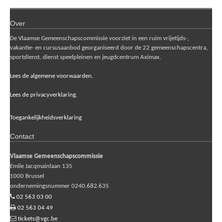
Over
De Vlaamse Gemeenschapscommissie voorziet in een ruim vrijetijds-,
vakantie- en cursusaanbod georganiseerd door de 22 gemeenschapscentra,
sportdienst, dienst speelpleinen en jeugdcentrum Aximax.
Lees de algemene voorwaarden.
Lees de privacyverklaring.
Toegankelijkheidsverklaring
Contact
Vlaamse Gemeenschapscommissie
Emile Jacqmainlaan 135
1000
Brussel
ondernemingsnummer 0240.682.635
02 563 03 00
02 563 04 49
tickets@vgc.be