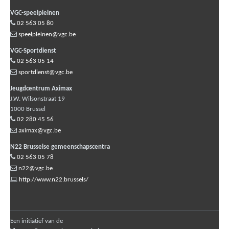
VGC-speelpleinen
02 563 05 80
speelpleinen@vgc.be
VGC-Sportdienst
02 563 05 14
sportdienst@vgc.be
Jeugdcentrum Aximax
J.W. Wilsonstraat 19
1000
Brussel
02 280 45 56
aximax@vgc.be
N22 Brusselse gemeenschapscentra
02 563 05 78
n22@vgc.be
http://www.n22.brussels/
Een initiatief van de