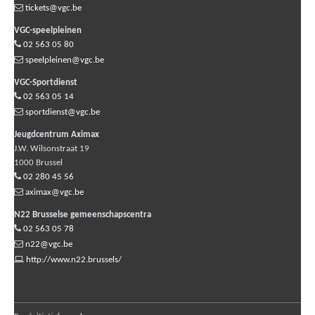
tickets@vgc.be
VGC-speelpleinen
02 563 05 80
speelpleinen@vgc.be
VGC-Sportdienst
02 563 05 14
sportdienst@vgc.be
Jeugdcentrum Aximax
J.W. Wilsonstraat 19
1000
Brussel
02 280 45 56
aximax@vgc.be
N22 Brusselse gemeenschapscentra
02 563 05 78
n22@vgc.be
http://www.n22.brussels/