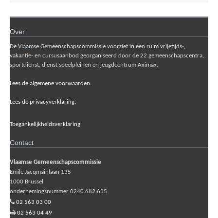
Over
De Vlaamse Gemeenschapscommissie voorziet in een ruim vrijetijds-,
vakantie- en cursusaanbod georganiseerd door de 22 gemeenschapscentra,
sportdienst, dienst speelpleinen en jeugdcentrum Aximax.
Lees de algemene voorwaarden.
Lees de privacyverklaring.
Toegankelijkheidsverklaring
Contact
Vlaamse Gemeenschapscommissie
Emile Jacqmainlaan 135
1000
Brussel
ondernemingsnummer 0240.682.635
02 563 03 00
02 563 04 49