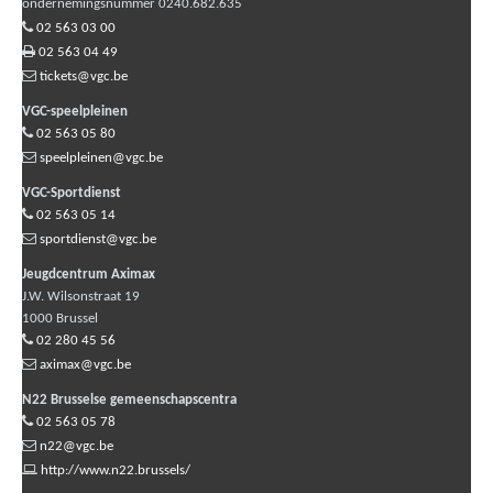
ondernemingsnummer 0240.682.635
02 563 03 00
02 563 04 49
tickets@vgc.be
VGC-speelpleinen
02 563 05 80
speelpleinen@vgc.be
VGC-Sportdienst
02 563 05 14
sportdienst@vgc.be
Jeugdcentrum Aximax
J.W. Wilsonstraat 19
1000
Brussel
02 280 45 56
aximax@vgc.be
N22 Brusselse gemeenschapscentra
02 563 05 78
n22@vgc.be
http://www.n22.brussels/