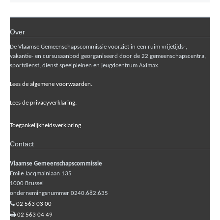
Over
De Vlaamse Gemeenschapscommissie voorziet in een ruim vrijetijds-,
vakantie- en cursusaanbod georganiseerd door de 22 gemeenschapscentra,
sportdienst, dienst speelpleinen en jeugdcentrum Aximax.
Lees de algemene voorwaarden.
Lees de privacyverklaring.
Toegankelijkheidsverklaring
Contact
Vlaamse Gemeenschapscommissie
Emile Jacqmainlaan 135
1000
Brussel
ondernemingsnummer 0240.682.635
02 563 03 00
02 563 04 49