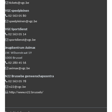
tickets@vgc.be
VGC-speelpleinen
02 563 05 80
speelpleinen@vgc.be
VGC-Sportdienst
02 563 05 14
sportdienst@vgc.be
Jeugdcentrum Aximax
J.W. Wilsonstraat 19
1000
Brussel
02 280 45 56
aximax@vgc.be
N22 Brusselse gemeenschapscentra
02 563 05 78
n22@vgc.be
http://www.n22.brussels/