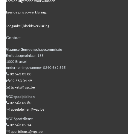
Lees de algemene voorwaarden.
Lees de privacyverklaring.
Toegankelijkheidsverklaring
Contact
Vlaamse Gemeenschapscommissie
Emile Jacqmainlaan 135
1000
Brussel
ondernemingsnummer 0240.682.635
02 563 03 00
02 563 04 49
tickets@vgc.be
VGC-speelpleinen
02 563 05 80
speelpleinen@vgc.be
VGC-Sportdienst
02 563 05 14
sportdienst@vgc.be