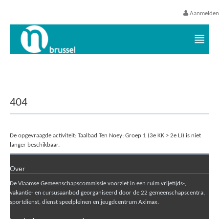
Aanmelden
Vrijetijds- en vakantieaanbod VGC
404
De opgevraagde activiteit: Taalbad Ten Noey: Groep 1 (3e KK > 2e LJ) is niet
langer beschikbaar.
Over
De Vlaamse Gemeenschapscommissie voorziet in een ruim vrijetijds-,
vakantie- en cursusaanbod georganiseerd door de 22 gemeenschapscentra,
sportdienst, dienst speelpleinen en jeugdcentrum Aximax.