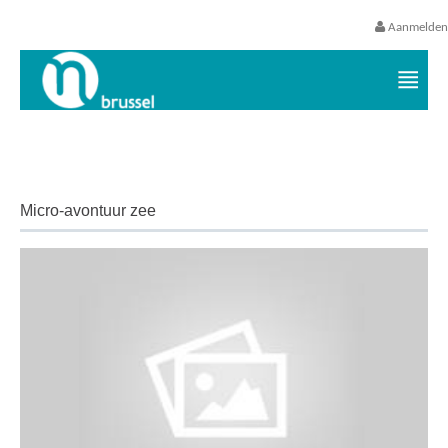
Aanmelden
Vrijetijds- en vakantieaanbod VGC
Micro-avontuur zee