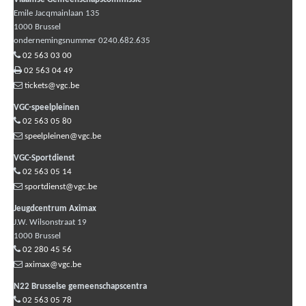
Emile Jacqmainlaan 135
1000
Brussel
ondernemingsnummer 0240.682.635
02 563 03 00
02 563 04 49
tickets@vgc.be
VGC-speelpleinen
02 563 05 80
speelpleinen@vgc.be
VGC-Sportdienst
02 563 05 14
sportdienst@vgc.be
Jeugdcentrum Aximax
J.W. Wilsonstraat 19
1000
Brussel
02 280 45 56
aximax@vgc.be
N22 Brusselse gemeenschapscentra
02 563 05 78