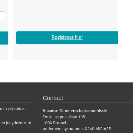
Registreer hier
Contact
m vrijetijds-,
Vlaamse Gemeenschapscommissie
Emile Jacqmainlaan 135
n en jeugdcentrum
1000
Brussel
ondernemingsnummer 0240.682.635