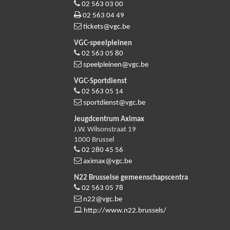
02 563 03 00
02 563 04 49
tickets@vgc.be
VGC-speelpleinen
02 563 05 80
speelpleinen@vgc.be
VGC-Sportdienst
02 563 05 14
sportdienst@vgc.be
Jeugdcentrum Aximax
J.W. Wilsonstraat 19
1000
Brussel
02 280 45 56
aximax@vgc.be
N22 Brusselse gemeenschapscentra
02 563 05 78
n22@vgc.be
http://www.n22.brussels/