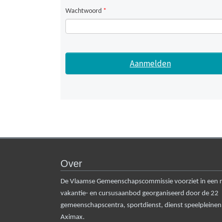
Wachtwoord
*
Over
De Vlaamse Gemeenschapscommissie voorziet in een rui
vakantie- en cursusaanbod georganiseerd door de 22
gemeenschapscentra, sportdienst, dienst speelpleine
Aximax.