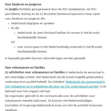
Voor kinderen en jongeren
De
jeugd
activiteiten georganiseerd door de VGC-Speelpleinen, de VGC-
sportdienst, Aximax en de 22 Brusselse Gemeenschapscentra staan open
voor kinderen en jongeren die:
Nederlands begrijpen en spreken
én die
Nederlands als (een) thuistaal hebben én wonen in het Brussels
Hoofdstedelijk Gewest.
OF
naar school gaan in het Nederlandstalig onderwijs in het Brussels
Hoofdstedelijk Gewest.
In bepaalde gevallen kunnen uitzonderingen worden gemaakt.
Voor volwassenen en families
Bij
activiteiten voor volwassenen en families
is Nederlands de eerste taal in
een meertalige context. Het Nederlands wordt zoveel mogelijk gestimuleerd,
ondersteund en positief beleefd. De visietekst ‘
Nederlands als omgangstaal in
VGC-initiatieven en in initiatieven die door de VGC ondersteund worden
’ is de
leidraad voor het omgaan met taal.
De organisator gebruikt in de communicatie over de activiteiten voor
volwassenen meestal taaliconen. Zo kunnen niet-Nederlandstaligen
inschatten of ze genoeg Nederlands kunnen om vlot de activiteit te kunnen
meedoen.