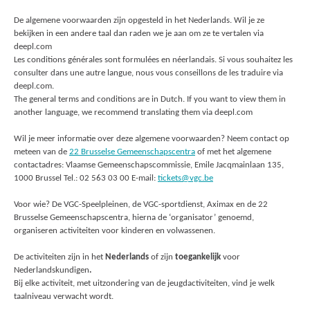
De algemene voorwaarden zijn opgesteld in het Nederlands. Wil je ze
bekijken in een andere taal dan raden we je aan om ze te vertalen via
deepl.com
Les conditions générales sont formulées en néerlandais. Si vous souhaitez les
consulter dans une autre langue, nous vous conseillons de les traduire via
deepl.com.
The general terms and conditions are in Dutch. If you want to view them in
another language, we recommend translating them via deepl.com
Wil je meer informatie over deze algemene voorwaarden? Neem contact op
meteen van de
22 Brusselse Gemeenschapscentra
of met het algemene
contactadres: Vlaamse Gemeenschapscommissie, Emile Jacqmainlaan 135,
1000 Brussel Tel.: 02 563 03 00 E-mail:
tickets@vgc.be
Voor wie? De VGC-Speelpleinen, de VGC-sportdienst, Aximax en de 22
Brusselse Gemeenschapscentra, hierna de ‘organisator’ genoemd,
organiseren activiteiten voor kinderen en volwassenen.
De activiteiten zijn in het
Nederlands
of zijn
toegankelijk
voor
Nederlandskundigen
.
Bij elke activiteit, met uitzondering van de jeugdactiviteiten, vind je welk
taalniveau verwacht wordt.