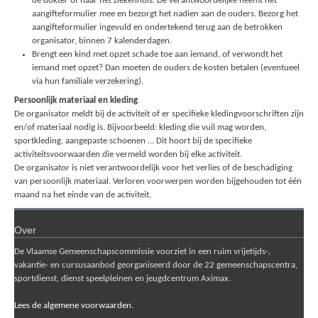
de dokter of naar het ziekenhuis. De verantwoordelijke neemt het
aangifteformulier mee en bezorgt het nadien aan de ouders. Bezorg het
aangifteformulier ingevuld en ondertekend terug aan de betrokken
organisator, binnen 7 kalenderdagen.
Brengt een kind met opzet schade toe aan iemand, of verwondt het
iemand met opzet? Dan moeten de ouders de kosten betalen (eventueel
via hun familiale verzekering).
Persoonlijk materiaal en kleding
De organisator meldt bij de activiteit of er specifieke kledingvoorschriften zijn
en/of materiaal nodig is. Bijvoorbeeld: kleding die vuil mag worden,
sportkleding, aangepaste schoenen … Dit hoort bij de specifieke
activiteitsvoorwaarden die vermeld worden bij elke activiteit.
De organisator is niet verantwoordelijk voor het verlies of de beschadiging
van persoonlijk materiaal. Verloren voorwerpen worden bijgehouden tot één
maand na het einde van de activiteit.
Over
De Vlaamse Gemeenschapscommissie voorziet in een ruim vrijetijds-,
vakantie- en cursusaanbod georganiseerd door de 22 gemeenschapscentra,
sportdienst, dienst speelpleinen en jeugdcentrum Aximax.
Lees de algemene voorwaarden.