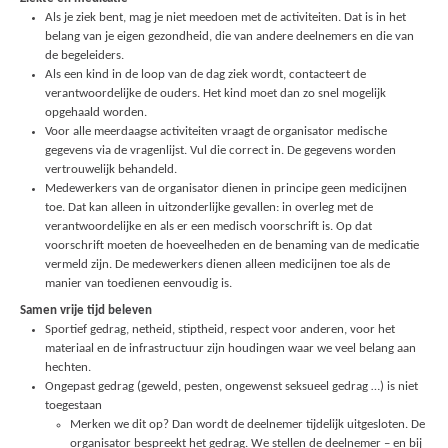
Als je ziek bent, mag je niet meedoen met de activiteiten. Dat is in het
belang van je eigen gezondheid, die van andere deelnemers en die van
de begeleiders.
Als een kind in de loop van de dag ziek wordt, contacteert de
verantwoordelijke de ouders. Het kind moet dan zo snel mogelijk
opgehaald worden.
Voor alle meerdaagse activiteiten vraagt de organisator medische
gegevens via de vragenlijst. Vul die correct in. De gegevens worden
vertrouwelijk behandeld.
Medewerkers van de organisator dienen in principe geen medicijnen
toe. Dat kan alleen in uitzonderlijke gevallen: in overleg met de
verantwoordelijke en als er een medisch voorschrift is. Op dat
voorschrift moeten de hoeveelheden en de benaming van de medicatie
vermeld zijn. De medewerkers dienen alleen medicijnen toe als de
manier van toedienen eenvoudig is.
Samen vrije tijd beleven
Sportief gedrag, netheid, stiptheid, respect voor anderen, voor het
materiaal en de infrastructuur zijn houdingen waar we veel belang aan
hechten.
Ongepast gedrag (geweld, pesten, ongewenst seksueel gedrag …) is niet
toegestaan
Merken we dit op? Dan wordt de deelnemer tijdelijk uitgesloten. De
organisator bespreekt het gedrag. We stellen de deelnemer – en bij