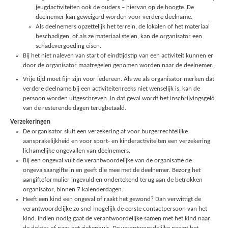
jeugdactiviteiten ook de ouders – hiervan op de hoogte. De
deelnemer kan geweigerd worden voor verdere deelname.
Als deelnemers opzettelijk het terrein, de lokalen of het materiaal
beschadigen, of als ze materiaal stelen, kan de organisator een
schadevergoeding eisen.
Bij het niet naleven van start of eindtijdstip van een activiteit kunnen er
door de organisator maatregelen genomen worden naar de deelnemer.
Vrije tijd moet fijn zijn voor iedereen. Als we als organisator merken dat
verdere deelname bij een activiteitenreeks niet wenselijk is, kan de
persoon worden uitgeschreven. In dat geval wordt het inschrijvingsgeld
van de resterende dagen terugbetaald.
Verzekeringen
De organisator sluit een verzekering af voor burgerrechtelijke
aansprakelijkheid en voor sport- en kinderactiviteiten een verzekering
lichamelijke ongevallen van deelnemers.
Bij een ongeval vult de verantwoordelijke van de organisatie de
ongevalsaangifte in en geeft die mee met de deelnemer. Bezorg het
aangifteformulier ingevuld en ondertekend terug aan de betrokken
organisator, binnen 7 kalenderdagen.
Heeft een kind een ongeval of raakt het gewond? Dan verwittigt de
verantwoordelijke zo snel mogelijk de eerste contactpersoon van het
kind. Indien nodig gaat de verantwoordelijke samen met het kind naar