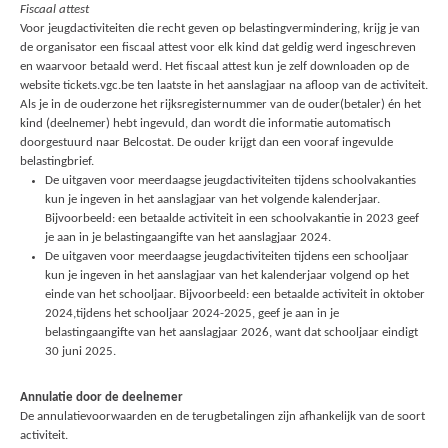
Fiscaal attest
Voor jeugdactiviteiten die recht geven op belastingvermindering, krijg je van
de organisator een fiscaal attest voor elk kind dat geldig werd ingeschreven
en waarvoor betaald werd. Het fiscaal attest kun je zelf downloaden op de
website tickets.vgc.be ten laatste in het aanslagjaar na afloop van de activiteit.
Als je in de ouderzone het rijksregisternummer van de ouder(betaler) én het
kind (deelnemer) hebt ingevuld, dan wordt die informatie automatisch
doorgestuurd naar Belcostat. De ouder krijgt dan een vooraf ingevulde
belastingbrief.
De uitgaven voor meerdaagse jeugdactiviteiten tijdens schoolvakanties
kun je ingeven in het aanslagjaar van het volgende kalenderjaar.
Bijvoorbeeld: een betaalde activiteit in een schoolvakantie in 2023 geef
je aan in je belastingaangifte van het aanslagjaar 2024.
De uitgaven voor meerdaagse jeugdactiviteiten tijdens een schooljaar
kun je ingeven in het aanslagjaar van het kalenderjaar volgend op het
einde van het schooljaar. Bijvoorbeeld: een betaalde activiteit in oktober
2024,tijdens het schooljaar 2024-2025, geef je aan in je
belastingaangifte van het aanslagjaar 2026, want dat schooljaar eindigt
30 juni 2025.
Annulatie door de deelnemer
De annulatievoorwaarden en de terugbetalingen zijn afhankelijk van de soort
activiteit.