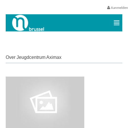
Aanmelden
Vrijetijds- en vakantieaanbod VGC
Over Jeugdcentrum Aximax