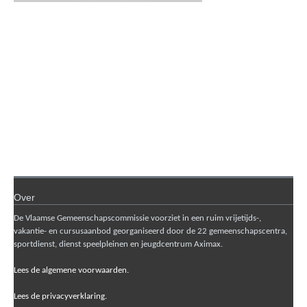
Over
De Vlaamse Gemeenschapscommissie voorziet in een ruim vrijetijds-,
vakantie- en cursusaanbod georganiseerd door de 22 gemeenschapscentra,
sportdienst, dienst speelpleinen en jeugdcentrum Aximax.
Lees de algemene voorwaarden.
Lees de privacyverklaring.