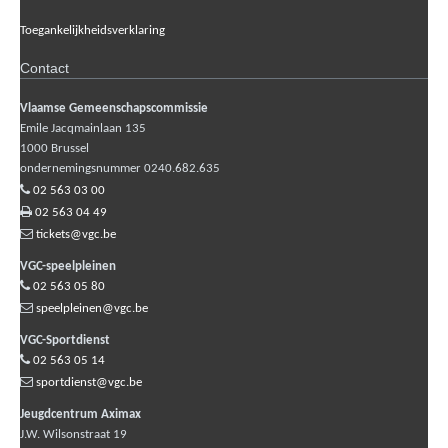
Toegankelijkheidsverklaring
Contact
Vlaamse Gemeenschapscommissie
Emile Jacqmainlaan 135
1000
Brussel
ondernemingsnummer 0240.682.635
02 563 03 00
02 563 04 49
tickets@vgc.be
VGC-speelpleinen
02 563 05 80
speelpleinen@vgc.be
VGC-Sportdienst
02 563 05 14
sportdienst@vgc.be
Jeugdcentrum Aximax
J.W. Wilsonstraat 19