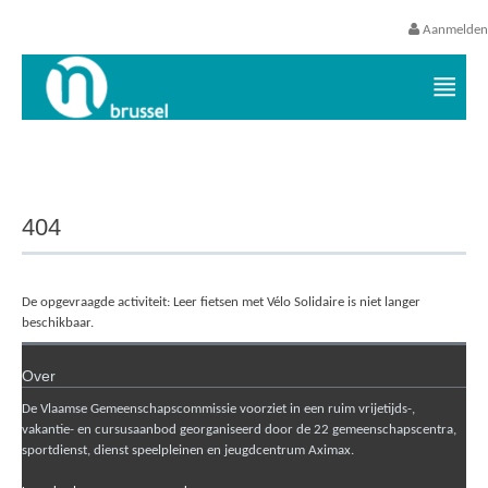
Aanmelden
Vrijetijds- en vakantieaanbod VGC
404
De opgevraagde activiteit: Leer fietsen met Vélo Solidaire is niet langer
beschikbaar.
Over
De Vlaamse Gemeenschapscommissie voorziet in een ruim vrijetijds-,
vakantie- en cursusaanbod georganiseerd door de 22 gemeenschapscentra,
sportdienst, dienst speelpleinen en jeugdcentrum Aximax.