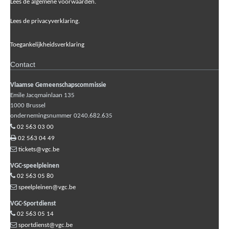
Lees de algemene voorwaarden.
Lees de privacyverklaring.
Toegankelijkheidsverklaring
Contact
Vlaamse Gemeenschapscommissie
Emile Jacqmainlaan 135
1000
Brussel
ondernemingsnummer 0240.682.635
02 563 03 00
02 563 04 49
tickets@vgc.be
VGC-speelpleinen
02 563 05 80
speelpleinen@vgc.be
VGC-Sportdienst
02 563 05 14
sportdienst@vgc.be