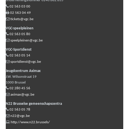
ondernemingsnummer 0240.682.635
02 563 03 00
02 563 04 49
tickets@vgc.be
VGC-speelpleinen
02 563 05 80
speelpleinen@vgc.be
VGC-Sportdienst
02 563 05 14
sportdienst@vgc.be
Jeugdcentrum Aximax
J.W. Wilsonstraat 19
1000
Brussel
02 280 45 56
aximax@vgc.be
N22 Brusselse gemeenschapscentra
02 563 05 78
n22@vgc.be
http://www.n22.brussels/