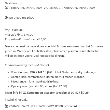
Gaat door op:
24/08/2026, 25/08/2026, 26/08/2026, 27/08/2026, 28/08/2026
Van 09:00 tot 16:00
Prijs: € 80.00
Prijs 2de kind: €70,00
Paspartoe-Kansentarief: €15,00
Trek samen met de begeleiders van JNM Brussel een week lang het Brusselse
groen in. We zoeken kriebelbeesten, observeren planten, staan stil bij het
milieu en doen vooral veel knotsgekke dingen.
In samenwerking met JNM Brussel.
Voor kinderen
van 7 tot 10 jaar
uit het Nederlandstalig onderwijs.
Aantrekken: comfortabele kleren die vuil mogen worden.
Meebrengen: lunchpakket, drinkbus.
Opvang voor (vanaf 8:00) en na (tot 17:00).
Meer info bij GC Essegem op essegem@vgc.be of 02 427 80 39.
Inschrijvingsdata
22/04/2026 09:00 tot 14/08/2026 09:00 (Iedereen)