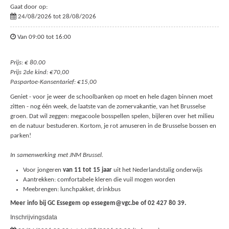
Gaat door op:
24/08/2026 tot 28/08/2026
Van 09:00 tot 16:00
Prijs: € 80.00
Prijs 2de kind: €70,00
Paspartoe-Kansentarief: €15,00
Geniet - voor je weer de schoolbanken op moet en hele dagen binnen moet
zitten - nog één week, de laatste van de zomervakantie, van het Brusselse
groen. Dat wil zeggen: megacoole bosspellen spelen, bijleren over het milieu
en de natuur bestuderen. Kortom, je rot amuseren in de Brusselse bossen en
parken!
In samenwerking met JNM Brussel.
Voor jongeren
van 11 tot 15 jaar
uit het Nederlandstalig onderwijs
Aantrekken: comfortabele kleren die vuil mogen worden
Meebrengen: lunchpakket, drinkbus
Meer info bij GC Essegem op essegem@vgc.be of 02 427 80 39.
Inschrijvingsdata