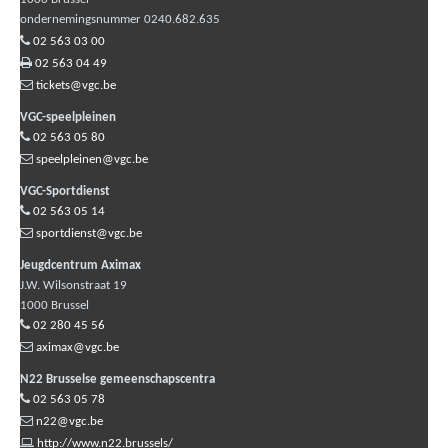
ondernemingsnummer 0240.682.635
02 563 03 00
02 563 04 49
tickets@vgc.be
VGC-speelpleinen
02 563 05 80
speelpleinen@vgc.be
VGC-Sportdienst
02 563 05 14
sportdienst@vgc.be
Jeugdcentrum Aximax
J.W. Wilsonstraat 19
1000
Brussel
02 280 45 56
aximax@vgc.be
N22 Brusselse gemeenschapscentra
02 563 05 78
n22@vgc.be
http://www.n22.brussels/