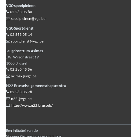
VGC-speelpleinen
02 563 05 80
speelpleinen@vgc.be
VGC-Sportdienst
02 563 05 14
sportdienst@vgc.be
Jeugdcentrum Aximax
J.W. Wilsonstraat 19
1000
Brussel
02 280 45 56
aximax@vgc.be
N22 Brusselse gemeenschapscentra
02 563 05 78
n22@vgc.be
http://www.n22.brussels/
Een initiatief van de
Vlaamse Gemeenschapscommissie