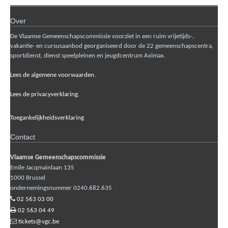
Over
De Vlaamse Gemeenschapscommissie voorziet in een ruim vrijetijds-,
vakantie- en cursusaanbod georganiseerd door de 22 gemeenschapscentra,
sportdienst, dienst speelpleinen en jeugdcentrum Aximax.
Lees de algemene voorwaarden.
Lees de privacyverklaring.
Toegankelijkheidsverklaring
Contact
Vlaamse Gemeenschapscommissie
Emile Jacqmainlaan 135
1000
Brussel
ondernemingsnummer 0240.682.635
02 563 03 00
02 563 04 49
tickets@vgc.be